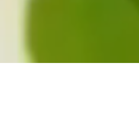
Vår filosofi
Vi tror på att föra samman individer och
organisationer som har samma värderingar
och mål. Detta skapar förutsättningar för