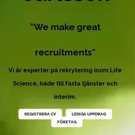
"We make great
recruitments"
Vi är experter på rekrytering inom Life
Science, både till fasta tjänster och
interim.
REGISTRERA CV
LEDIGA UPPDRAG
FÖRETAG